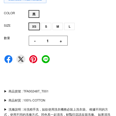
COLOR
黑
SIZE
XS
S
M
L
數量
-
+
▶︎ 商品貨號 : TFA00248T_T001
▶︎ 商品材質 : 100% COTTON
▶︎ 洗滌說明 : 冷洗精手洗，如欲使用洗衣機務必裝上洗衣袋。 根據不同的方
式，使用不同的洗滌方式。同色系一起清洗，鮮豔印花請反面洗滌。 如果清洗