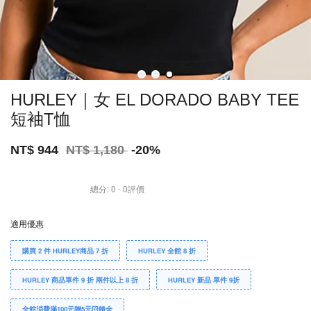
HURLEY｜女 EL DORADO BABY TEE
短袖T恤
NT$ 944
NT$ 1,180
-20%
總分:
0
-
0
評價
適用優惠
購買 2 件 HURLEY商品 7 折
HURLEY 全館 8 折
HURLEY 商品單件 9 折 兩件以上 8 折
HURLEY 新品 單件 9折
全館消費滿100元贈5元回饋金