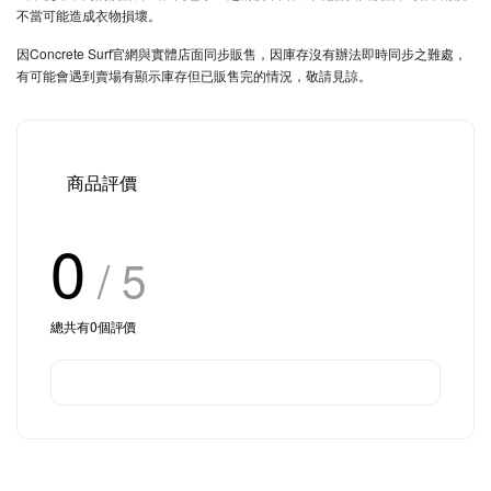
不當可能造成衣物損壞。
因Concrete Surf官網與實體店面同步販售，因庫存沒有辦法即時同步之難處，
有可能會遇到賣場有顯示庫存但已販售完的情況，敬請見諒。
商品評價
0
/ 5
總共有
0
個評價