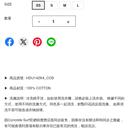
SIZE
XS
S
M
L
數量
-
+
▶︎ 商品貨號 : HDU142K4_COS
▶︎ 商品材質 : 100% COTTON
▶︎ 洗滌說明 : 冷洗精手洗，如欲使用洗衣機，請務必裝上洗衣袋。 根據不同的
方式，使用不同的洗滌方式。同色系一起清洗，鮮豔印花請反面洗滌。 如果清
洗不當可能造成衣物損壞。
因Concrete Surf官網與實體店面同步販售，因庫存沒有辦法即時同步之難處，
有可能會遇到賣場有顯示庫存但已販售完的情況，敬請見諒。