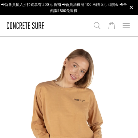
📢新會員輸入折扣碼享有 200元 折扣 📢會員消費滿 100 再贈 5元 回饋金 📢全
館滿1800免運費