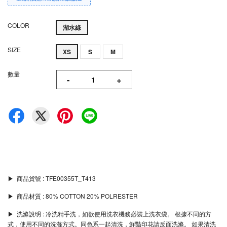
COLOR
湖水綠
SIZE
XS
S
M
數量
-
+
▶︎ 商品貨號 : TFE00355T_T413
▶︎ 商品材質 : 80% COTTON 20% POLRESTER
▶︎ 洗滌說明 : 冷洗精手洗，如欲使用洗衣機務必裝上洗衣袋。 根據不同的方
式，使用不同的洗滌方式。同色系一起清洗，鮮豔印花請反面洗滌。 如果清洗