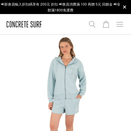
📢新會員輸入折扣碼享有 200元 折扣 📢會員消費滿 100 再贈 5元 回饋金 📢全
館滿1800免運費