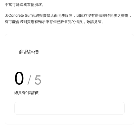
不當可能造成衣物損壞。
因Concrete Surf官網與實體店面同步販售，因庫存沒有辦法即時同步之難處，
有可能會遇到賣場有顯示庫存但已販售完的情況，敬請見諒。
商品評價
0
/ 5
總共有
0
個評價