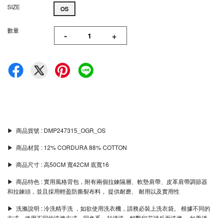
SIZE
OS
數量
-
+
▶︎ 商品貨號 : DMP247315_OGR_OS
▶︎ 商品材質 : 12% CORDURA 88% COTTON
▶︎ 商品尺寸 : 高50CM 寬42CM 底寬16
▶︎ 商品特色 : 實用風格背包，附有兩個拉鍊隔層、軟墊肩帶、皮革肩帶調節器
和拉鍊頭，並且採用輕盈防撕裂布料， 提供耐磨、 耐用以及實用性
▶︎ 洗滌說明 : 冷洗精手洗 ，如欲使用洗衣機，請務必裝上洗衣袋。 根據不同的
方式，使用不同的洗滌方式。同色系一起清洗，鮮豔印花請反面洗滌。 如果清