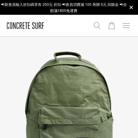
📢新會員輸入折扣碼享有 200元 折扣 📢會員消費滿 100 再贈 5元 回饋金 📢全
館滿1800免運費