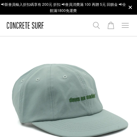
📢新會員輸入折扣碼享有 200元 折扣 📢會員消費滿 100 再贈 5元 回饋金 📢全
館滿1800免運費