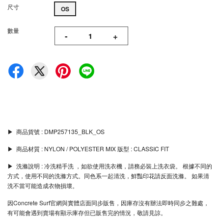
尺寸
OS
數量
-
+
▶︎ 商品貨號 : DMP257135_BLK_OS
▶︎ 商品材質 : NYLON / POLYESTER MIX 版型 : CLASSIC FIT
▶︎ 洗滌說明 : 冷洗精手洗 ，如欲使用洗衣機，請務必裝上洗衣袋。 根據不同的
方式，使用不同的洗滌方式。同色系一起清洗，鮮豔印花請反面洗滌。 如果清
洗不當可能造成衣物損壞。
因Concrete Surf官網與實體店面同步販售，因庫存沒有辦法即時同步之難處，
有可能會遇到賣場有顯示庫存但已販售完的情況，敬請見諒。