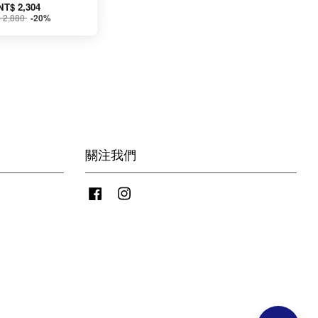
NT$ 2,304
 2,880
-20%
關注我們
Facebook
Instagram