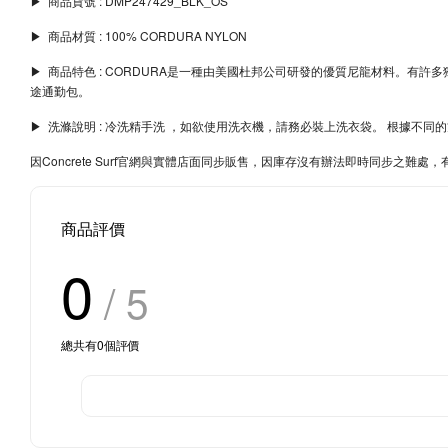
▶︎ 商品貨號 : DMP247429_BLK_OS
▶︎ 商品材質 : 100% CORDURA NYLON
▶︎ 商品特色 : CORDURA是一種由美國杜邦公司研發的優質尼龍材料
途通勤包。
▶︎ 洗滌說明 : 冷洗精手洗 ，如欲使用洗衣機，請務必裝上洗衣袋。 根據
因Concrete Surf官網與實體店面同步販售，因庫存沒有辦法即時同步之
商品評價
0
/ 5
總共有
0
個評價