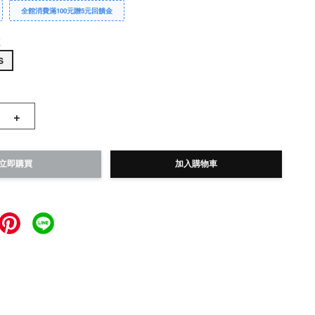
全館消費滿100元贈5元回饋金
E
S
+
立即購買
加入購物車