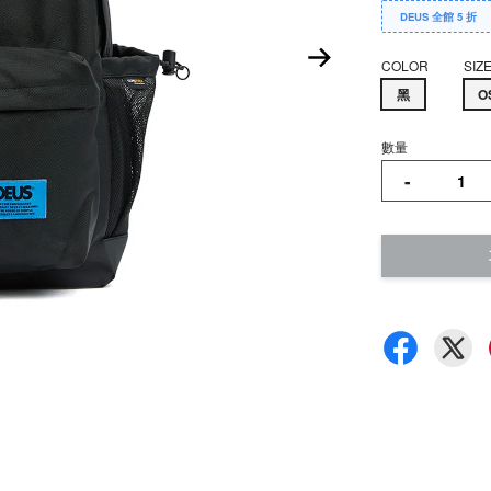
DEUS 全館 5 折
COLOR
SIZ
黑
O
數量
-