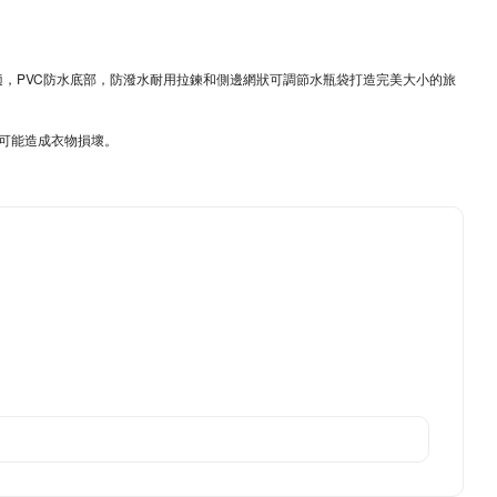
舒適，PVC防水底部，防潑水耐用拉鍊和側邊網狀可調節水瓶袋打造完美大小的旅
當可能造成衣物損壞。