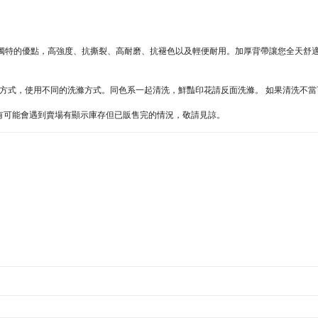
。有許多獨特的優點，高強度、抗撕裂、高耐磨、抗褪色以及輕便耐用。加厚背帶讓您全天
不同的方式，使用不同的洗滌方式。同色系一起清洗，鮮豔印花請反面洗滌。 如果清洗不
難處，有可能會遇到賣場有顯示庫存但已販售完的情況，敬請見諒。