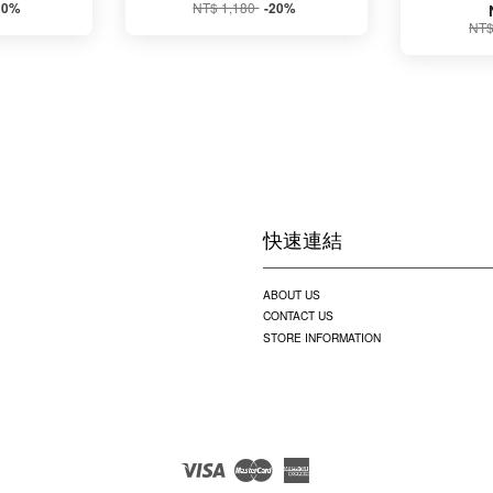
NT$ 1,180
20%
-20%
NT$
快速連結
ABOUT US
CONTACT US
STORE INFORMATION
Visa
Master
American
Express