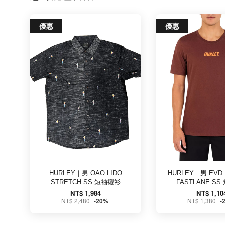
優惠
優惠
HURLEY｜男 OAO LIDO
HURLEY｜男 EVD 
STRETCH SS 短袖襯衫
FASTLANE SS
NT$ 1,984
NT$ 1,10
NT$ 2,480
NT$ 1,380
-20%
-