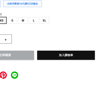
全館消費滿100元贈5元回饋金
寸
XS
S
M
L
XL
+
立即購買
加入購物車