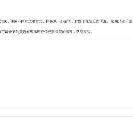
不同的方式，使用不同的洗滌方式。同色系一起清洗，鮮豔印花請反面洗滌。 如果清洗不
難處，有可能會遇到賣場有顯示庫存但已販售完的情況，敬請見諒。