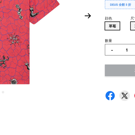
DEUS 全館 5 折
顔色
尺
草莓
數量
-