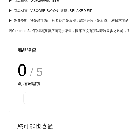
▶︎ 商品貨號 : DMP255050_SBR
▶︎ 商品材質 : VISCOSE RAYON 版型 : RELAXED FIT
▶︎ 洗滌說明 : 冷洗精手洗 ，如欲使用洗衣機，請務必裝上洗衣袋。 根據
因Concrete Surf官網與實體店面同步販售，因庫存沒有辦法即時同步之
商品評價
0
/ 5
總共有
0
個評價
您可能也喜歡