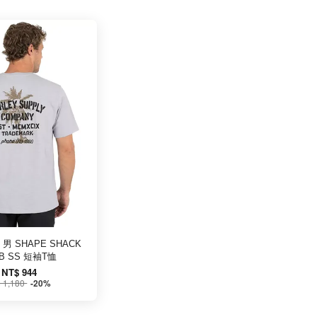
｜男 SHAPE SHACK
UB SS 短袖T恤
NT$ 944
 1,180
-20%