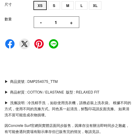
尺寸
XS
S
M
L
XL
數量
-
+
▶︎ 商品貨號 : DMP254075_TTM
▶︎ 商品材質 : COTTON / ELASTANE 版型 : RELAXED FIT
▶︎ 洗滌說明 : 冷洗精手洗 ，如欲使用洗衣機，請務必裝上洗衣袋。 根據不同的
方式，使用不同的洗滌方式。同色系一起清洗，鮮豔印花請反面洗滌。 如果清
洗不當可能造成衣物損壞。
因Concrete Surf官網與實體店面同步販售，因庫存沒有辦法即時同步之難處，
有可能會遇到賣場有顯示庫存但已販售完的情況，敬請見諒。