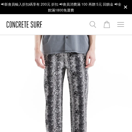
📢新會員輸入折扣碼享有 200元 折扣 📢會員消費滿 100 再贈 5元 回饋金 📢全
館滿1800免運費