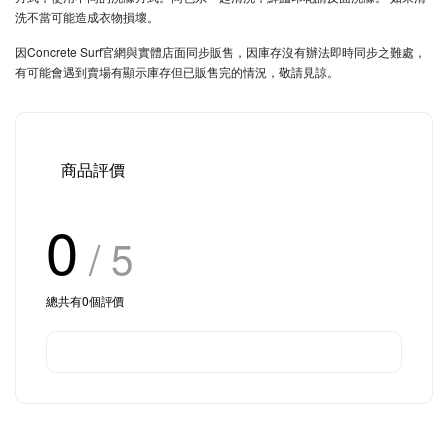
洗不當可能造成衣物損壞。
因Concrete Surf官網與實體店面同步販售，因庫存沒有辦法即時同步之難處，
有可能會遇到賣場有顯示庫存但已販售完的情況，敬請見諒。
商品評價
0
/ 5
總共有
0
個評價