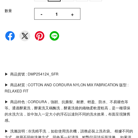
數量
-
+
▶︎ 商品貨號 : DMP254124_SFR
▶︎ 商品材質 : COTTON AND CORDURA NYLON MIX FABRICATION 版型 :
RELAXED FIT
▶︎ 商品特色 : CORDURA，強韌、抗撕裂、耐磨、輕盈、防水、不易褪色等
等。通過酵素洗，酵素洗又稱酶洗，酵素洗後的織物柔軟度較高，是一種環保
的水洗方法，並中加入一定大小的浮石以達到不同的洗水效果，布面呈現陳舊
感。
▶︎ 洗滌說明 : 冷洗精手洗 ，如欲使用洗衣機，請務必裝上洗衣袋。 根據不同的
方式，使用不同的洗滌方式。同色系一起清洗，鮮豔印花請反面洗滌。 如果清