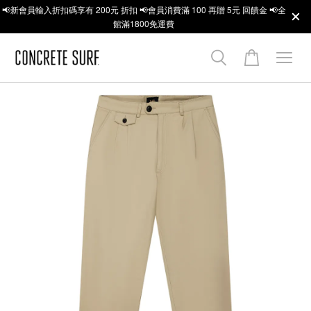
📢新會員輸入折扣碼享有 200元 折扣 📢會員消費滿 100 再贈 5元 回饋金 📢全
館滿1800免運費