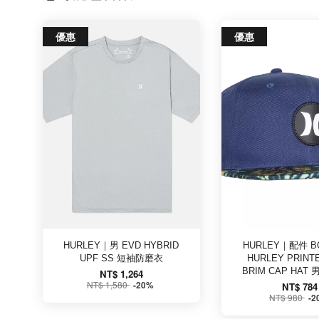
優惠
優惠
HURLEY｜男 EVD HYBRID
HURLEY｜配件 BO
UPF SS 短袖防磨衣
HURLEY PRINT
BRIM CAP HA
NT$ 1,264
NT$ 1,580
-20%
NT$ 784
NT$ 980
-2