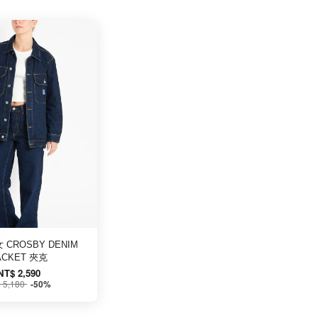
 CROSBY DENIM
ACKET 夾克
NT$ 2,590
 5,180
-50%