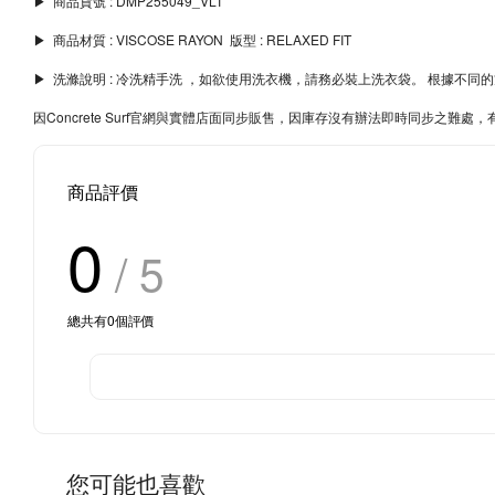
▶︎ 商品貨號 : DMP255049_VLT
▶︎ 商品材質 : VISCOSE RAYON 版型 : RELAXED FIT
▶︎ 洗滌說明 : 冷洗精手洗 ，如欲使用洗衣機，請務必裝上洗衣袋。 根據
因Concrete Surf官網與實體店面同步販售，因庫存沒有辦法即時同步之
商品評價
0
/ 5
總共有
0
個評價
您可能也喜歡