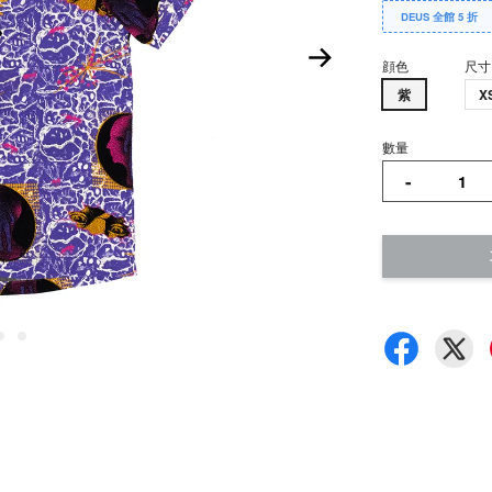
DEUS 全館 5 折
顔色
尺寸
紫
X
數量
-