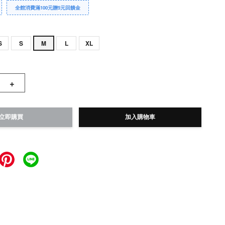
全館消費滿100元贈5元回饋金
S
S
M
L
XL
+
立即購買
加入購物車