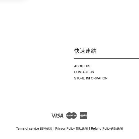
快速連結
ABOUT US
CONTACT US
STORE INFORMATION
Visa
Master
American
Express
Terms of service 服務條款
|
Privacy Policy 隱私政策
|
Refund Policy退款政策