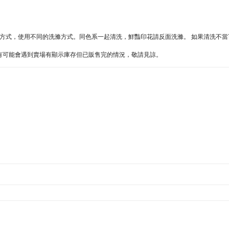
不同的方式，使用不同的洗滌方式。同色系一起清洗，鮮豔印花請反面洗滌。 如果清洗不
難處，有可能會遇到賣場有顯示庫存但已販售完的情況，敬請見諒。