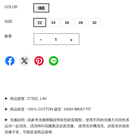
COLOR
淺藍
SIZE
22
24
26
28
30
數量
-
+
▶︎ 商品貨號 : 27352_LAV
▶︎ 商品材質 : 100% COTTON 版型 : HIGH WAIST FIT
▶︎ 洗滌說明 : 請參考洗滌標籤說明依照材質種類，使用不同的洗滌方式同色系
品項一起清洗，清洗時印花圖案請反面洗滌。 使用洗衣機清洗。請裝洗衣袋若
洗滌不當，可能造成商品損壞。