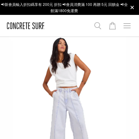
📢新會員輸入折扣碼享有 200元 折扣 📢會員消費滿 100 再贈 5元 回饋金 📢全
館滿1800免運費