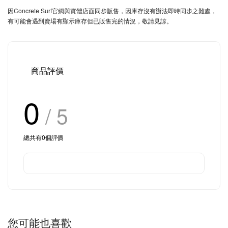
因Concrete Surf官網與實體店面同步販售，因庫存沒有辦法即時同步之難處，
有可能會遇到賣場有顯示庫存但已販售完的情況，敬請見諒。
商品評價
0
/ 5
總共有
0
個評價
您可能也喜歡