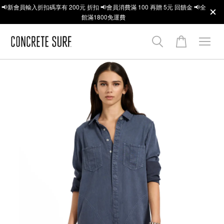
📢新會員輸入折扣碼享有 200元 折扣 📢會員消費滿 100 再贈 5元 回饋金 📢全
館滿1800免運費