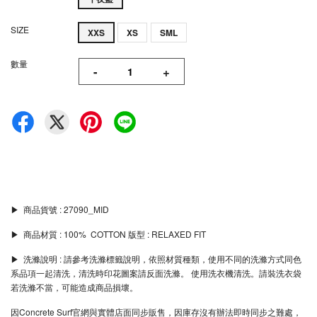
SIZE
XXS
XS
SML
數量
-
+
▶︎ 商品貨號 : 27090_MID
▶︎ 商品材質 : 100% COTTON 版型 : RELAXED FIT
▶︎ 洗滌說明 : 請參考洗滌標籤說明，依照材質種類，使用不同的洗滌方式同色
系品項一起清洗，清洗時印花圖案請反面洗滌。 使用洗衣機清洗。請裝洗衣袋
若洗滌不當，可能造成商品損壞。
因Concrete Surf官網與實體店面同步販售，因庫存沒有辦法即時同步之難處，