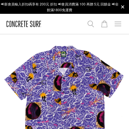
📢新會員輸入折扣碼享有 200元 折扣 📢會員消費滿 100 再贈 5元 回饋金 📢全
館滿1800免運費