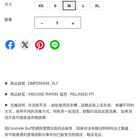
尺寸
XS
S
M
L
XL
數量
-
+
▶︎ 商品貨號 : DMP255049_VLT
▶︎ 商品材質 : VISCOSE RAYON 版型 : RELAXED FIT
▶︎ 洗滌說明 : 冷洗精手洗 ，如欲使用洗衣機，請務必裝上洗衣袋。 根據不同的
方式，使用不同的洗滌方式。同色系一起清洗，鮮豔印花請反面洗滌。 如果清
洗不當可能造成衣物損壞。
因Concrete Surf官網與實體店面同步販售，因庫存沒有辦法即時同步之難處，
有可能會遇到賣場有顯示庫存但已販售完的情況，敬請見諒。