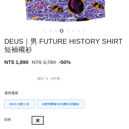
DEUS｜男 FUTURE HISTORY SHIRT
短袖襯衫
NT$ 1,890
NT$ 3,780
-50%
總分:
0
-
0
評價
適用優惠
DEUS 全館 5 折
全館消費滿100元贈5元回饋金
顔色
紫