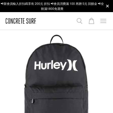
📢新會員輸入折扣碼享有 200元 折扣 📢會員消費滿 100 再贈 5元 回饋金 📢全
館滿1800免運費