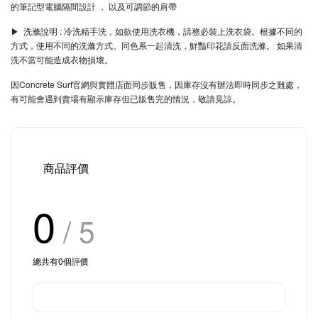
的筆記型電腦隔間設計 ， 以及可調節的肩帶
▶︎ 洗滌說明 : 冷洗精手洗，如欲使用洗衣機，請務必裝上洗衣袋。根據不同的
方式，使用不同的洗滌方式。同色系一起清洗，鮮豔印花請反面洗滌。 如果清
洗不當可能造成衣物損壞。
因Concrete Surf官網與實體店面同步販售，因庫存沒有辦法即時同步之難處，
有可能會遇到賣場有顯示庫存但已販售完的情況，敬請見諒。
商品評價
0
/ 5
總共有
0
個評價