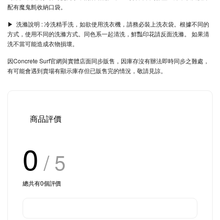
配有魔鬼氈收納口袋。
▶︎ 洗滌說明 : 冷洗精手洗，如欲使用洗衣機，請務必裝上洗衣袋。根據不同的
方式，使用不同的洗滌方式。同色系一起清洗，鮮豔印花請反面洗滌。 如果清
洗不當可能造成衣物損壞。
因Concrete Surf官網與實體店面同步販售，因庫存沒有辦法即時同步之難處，
有可能會遇到賣場有顯示庫存但已販售完的情況，敬請見諒。
商品評價
0
/ 5
總共有
0
個評價