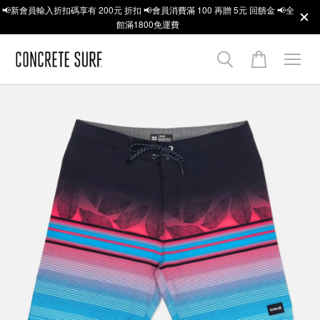
📢新會員輸入折扣碼享有 200元 折扣 📢會員消費滿 100 再贈 5元 回饋金 📢全
館滿1800免運費