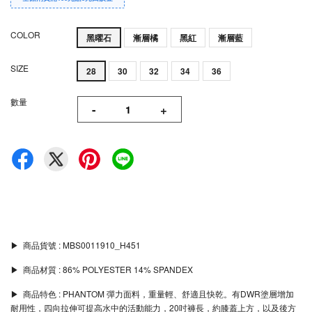
COLOR
黑曜石
漸層橘
黑紅
漸層藍
SIZE
28
30
32
34
36
數量
-
+
▶︎ 商品貨號 : MBS0011910_H451
▶︎ 商品材質 : 86% POLYESTER 14% SPANDEX
▶︎ 商品特色 : PHANTOM 彈力面料，重量輕、舒適且快乾。有DWR塗層增加
耐用性，四向拉伸可提高水中的活動能力，20吋褲長，約膝蓋上方，以及後方