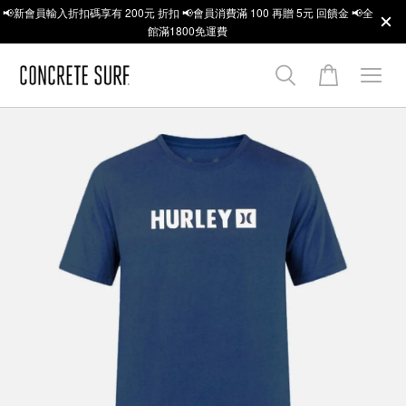
📢新會員輸入折扣碼享有 200元 折扣 📢會員消費滿 100 再贈 5元 回饋金 📢全
館滿1800免運費