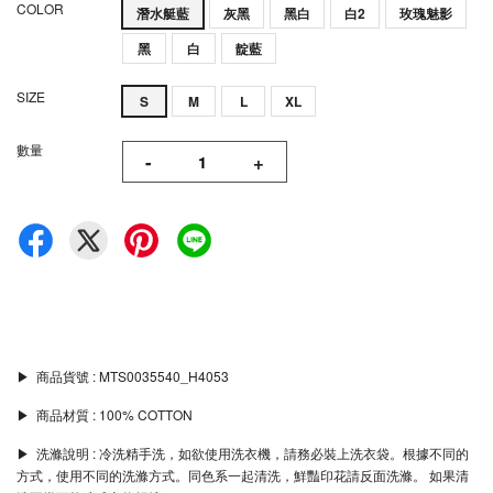
COLOR
潛水艇藍
灰黑
黑白
白2
玫瑰魅影
黑
白
靛藍
SIZE
S
M
L
XL
數量
-
+
▶︎ 商品貨號 : MTS0035540_H4053
▶︎ 商品材質 : 100% COTTON
▶︎ 洗滌說明 : 冷洗精手洗，如欲使用洗衣機，請務必裝上洗衣袋。根據不同的
方式，使用不同的洗滌方式。同色系一起清洗，鮮豔印花請反面洗滌。 如果清