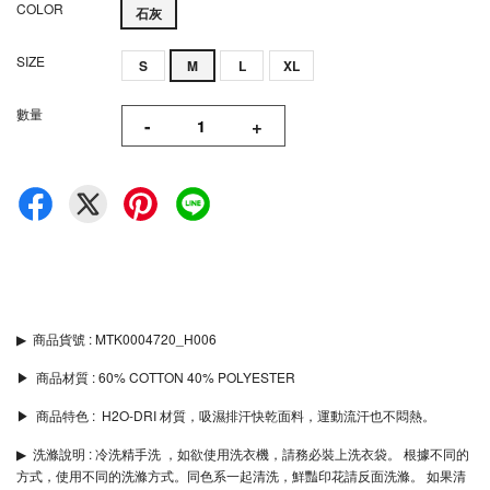
COLOR
石灰
SIZE
S
M
L
XL
數量
-
+
▶︎
商品貨號 : MTK0004720_H006
▶︎ 商品材質 : 60% COTTON 40% POLYESTER
▶︎ 商品特色 : H2O-DRI 材質，吸濕排汗快乾面料，運動流汗也不悶熱。
▶︎
洗滌說明 : 冷洗精手洗 ，如欲使用洗衣機，請務必裝上洗衣袋。 根據不同的
方式，使用不同的洗滌方式。同色系一起清洗，鮮豔印花請反面洗滌。 如果清