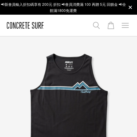
📢新會員輸入折扣碼享有 200元 折扣 📢會員消費滿 100 再贈 5元 回饋金 📢全
館滿1800免運費