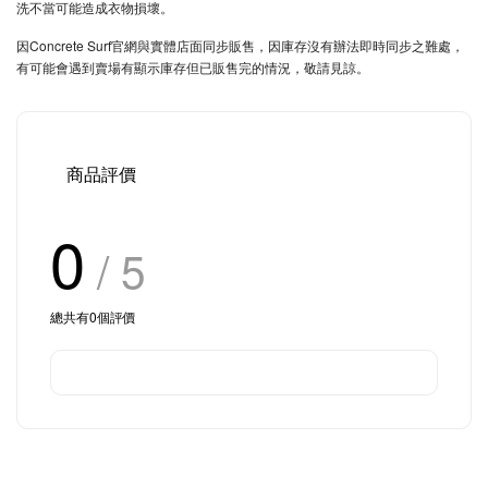
洗不當可能造成衣物損壞。
因Concrete Surf官網與實體店面同步販售，因庫存沒有辦法即時同步之難處，
有可能會遇到賣場有顯示庫存但已販售完的情況，敬請見諒。
商品評價
0
/ 5
總共有
0
個評價