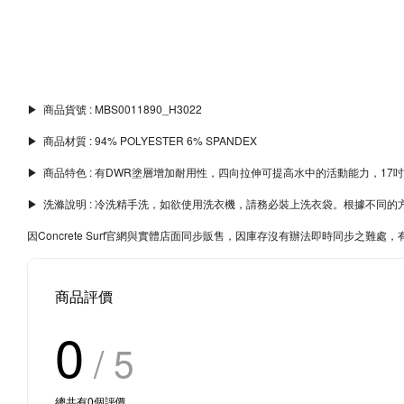
▶︎ 商品貨號 : MBS0011890_H3022
▶︎ 商品材質 : 94% POLYESTER 6% SPANDEX
▶︎ 商品特色 : 有DWR塗層增加耐用性，四向拉伸可提高水中的活動能力，1
▶︎ 洗滌說明 : 冷洗精手洗，如欲使用洗衣機，請務必裝上洗衣袋。根據不
因Concrete Surf官網與實體店面同步販售，因庫存沒有辦法即時同步之
商品評價
0
/ 5
總共有
0
個評價