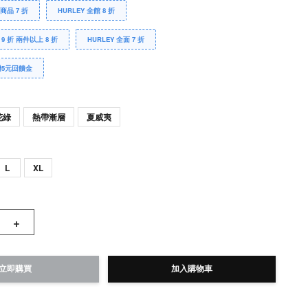
Y商品 7 折
HURLEY 全館 8 折
 9 折 兩件以上 8 折
HURLEY 全面 7 折
贈5元回饋金
花綠
熱帶漸層
夏威夷
L
XL
+
立即購買
加入購物車