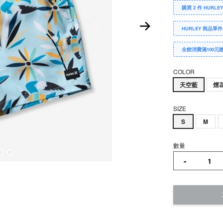
購買 2 件 HURLE
HURLEY 商品單件
全館消費滿100元
COLOR
天空藍
煙
SIZE
S
M
數量
-