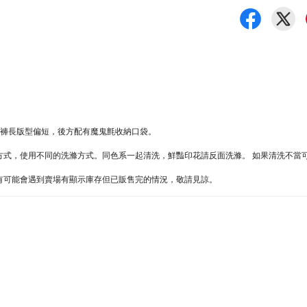
7吋褲長版型偏短，後方配有魔鬼氈收納口袋。
同的方式，使用不同的洗滌方式。同色系一起清洗，鮮豔印花請反面洗滌。 如果清洗不
難處，有可能會遇到賣場有顯示庫存但已販售完的情況，敬請見諒。