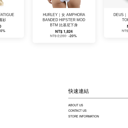
FATIGUE
HURLEY｜女 AMPHORA
DEUS｜
袖襯衫
BANDED HIPSTER MOD
T
BTM 比基尼下身
0
NT$
50%
NT$ 1,824
NT$ 2,280
-20%
快速連結
ABOUT US
CONTACT US
STORE INFORMATION