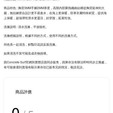
商品特色 : 胸背3MM手腳2MM厚度，高階內部聚熱纖維結構從胸背延伸到大
腿，無拉鍊密合設計更不易進水，在海上更保暖，防寒衣屬特殊材質，提供海
上保暖，超強彈性滑水更靈活，好穿脫，延展性強。
洗滌說明 : 清水洗滌，平放陰乾。
洗滌標籤說明，根據不同的方式，使用不同的洗滌方式。
同色系一起清洗，鮮豔印花請反面洗滌。
如果清洗不當可能造成衣物損壞。
因Concrete Surf官網與實體店面同步販售，因庫存沒有辦法即時同步之難處，
有可能會遇到賣場有顯示庫存但已販售完的情況，敬請見諒。
商品評價
0