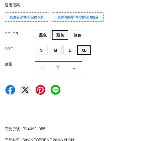
適用優惠
防磨衣 防寒衣 全面 5 折
全館消費滿100元贈5元回饋金
COLOR
黑色
藍色
綠色
SIZE
S
M
L
XL
數量
-
+
商品貨號 : BV4392_355
商品材質 : 80%NEOPRENE 20%NYLON